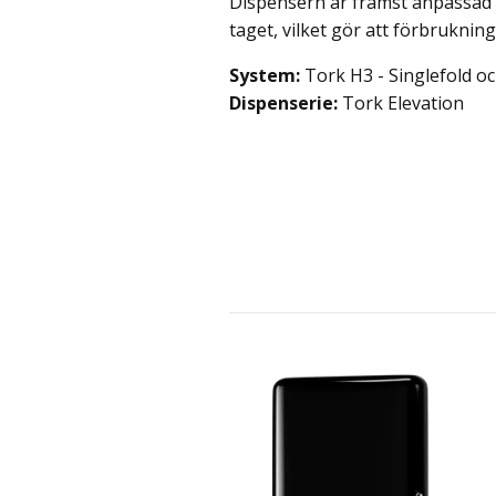
Dispensern är främst anpassad f
taget, vilket gör att förbruknin
System:
Tork H3 - Singlefold o
Dispenserie:
Tork Elevation