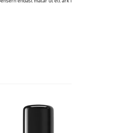
ensern endast matar ut ett ark i
DISPENSER KATRIN M VIT
500 kr