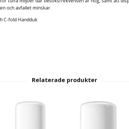
ör tuffa miljöer där besöksfrekvensen är hög, samt att disp
gen och avfallet minskar.
ch C-fold Handduk