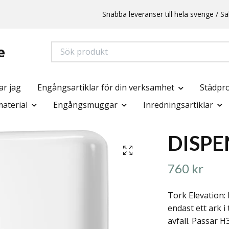
Snabba leveranser till hela sverige /
e
ar jag
Engångsartiklar för din verksamhet
Städpr
aterial
Engångsmuggar
Inredningsartiklar
DISPE
760 kr
Tork Elevation: 
endast ett ark 
avfall. Passar H