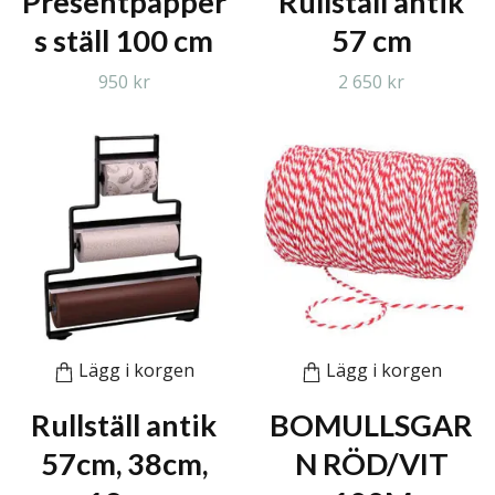
Presentpapper
Rullställ antik
s ställ 100 cm
57 cm
950 kr
2 650 kr
Lägg i korgen
Lägg i korgen
Rullställ antik
BOMULLSGAR
57cm, 38cm,
N RÖD/VIT