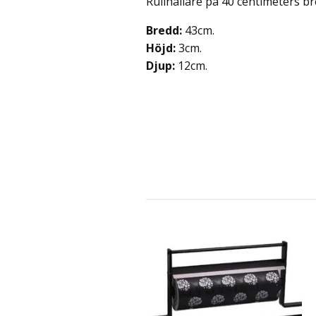
Rullhållare på 40 centimeters b
Bredd:
43cm.
Höjd:
3cm.
Djup:
12cm.