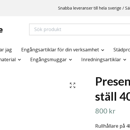
Snabba leveranser till hela sverige /
e
ar jag
Engångsartiklar för din verksamhet
Städpr
aterial
Engångsmuggar
Inredningsartiklar
Prese
ställ 
800 kr
Rullhållare på 