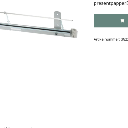
presentpapperBr
Artikelnummer:
382