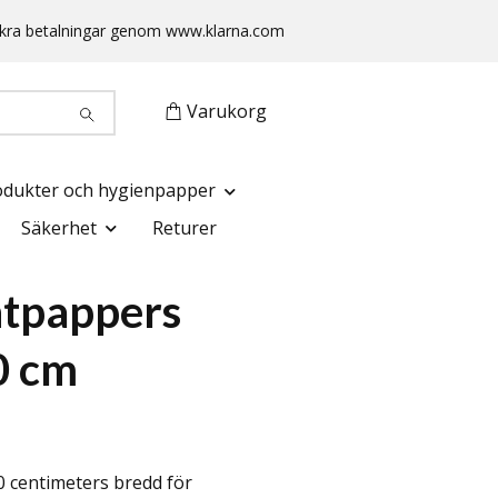
 Säkra betalningar genom www.klarna.com
Varukorg
odukter och hygienpapper
Säkerhet
Returer
ntpappers
40 cm
40 centimeters bredd för