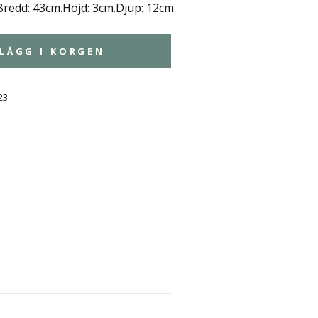
edd: 43cm.Höjd: 3cm.Djup: 12cm.
LÄGG I KORGEN
23