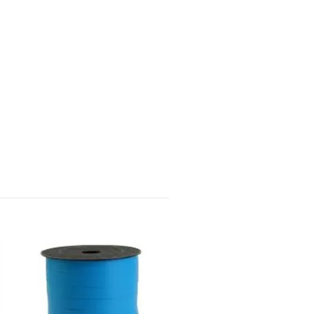
PRESENTBAND METALLI
SILVER
58 kr