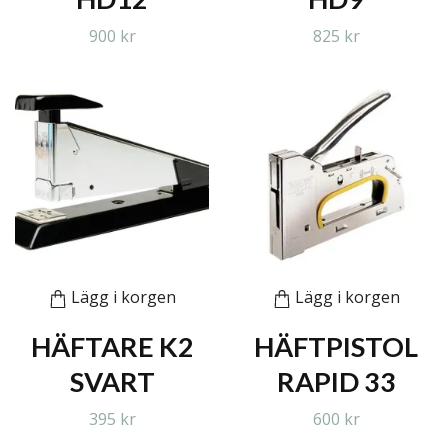
900 kr
825 kr
Lägg i korgen
Lägg i korgen
HÄFTARE K2
HÄFTPISTOL
SVART
RAPID 33
395 kr
600 kr