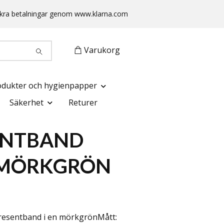
 Säkra betalningar genom www.klarna.com
Varukorg
odukter och hygienpapper
Säkerhet
Returer
ENTBAND
 MÖRKGRÖN
presentband i en mörkgrönMått: