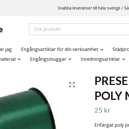
Snabba leveranser till hela sverige /
e
ar jag
Engångsartiklar för din verksamhet
Städpr
aterial
Engångsmuggar
Inredningsartiklar
PRES
POLY
25 kr
Enfärgat poly 