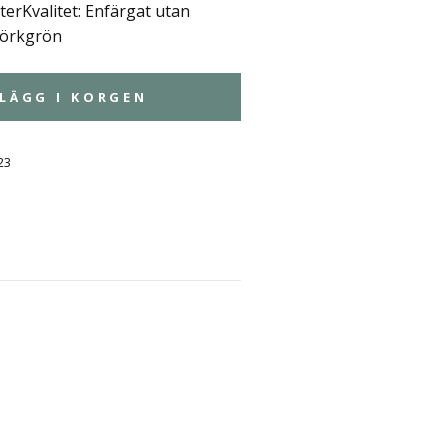
erKvalitet: Enfärgat utan
Mörkgrön
LÄGG I KORGEN
23