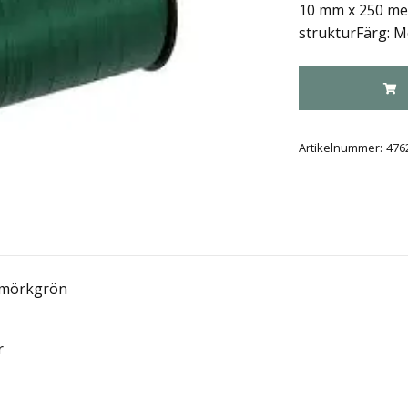
10 mm x 250 met
strukturFärg: 
Artikelnummer:
476
n mörkgrön
r