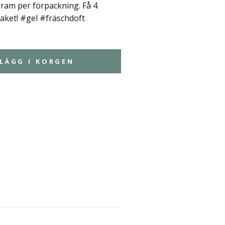
gram per förpackning. Få 4
paket! #gel #fräschdoft
LÄGG I KORGEN