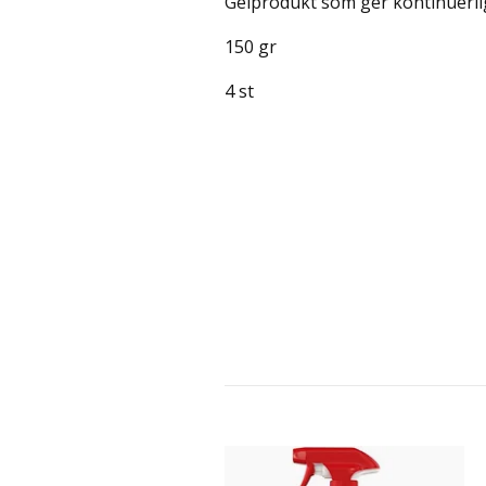
Gelprodukt som ger kontinuerlig
150 gr
4 st