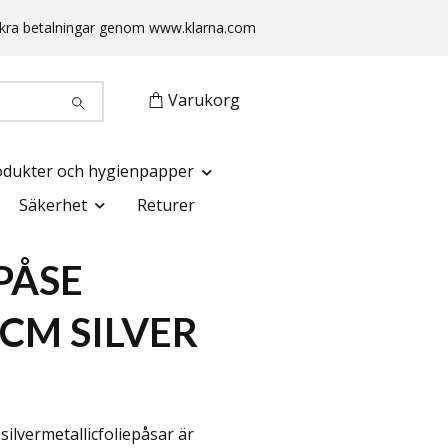
 Säkra betalningar genom www.klarna.com
Varukorg
odukter och hygienpapper
Säkerhet
Returer
PÅSE
CM SILVER
ilvermetallicfoliepåsar är