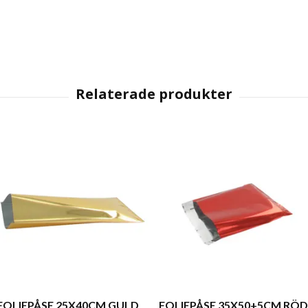
FOLIEPÅSE 25X40CM GULD
FOLIEPÅSE 35X50+5CM RÖD