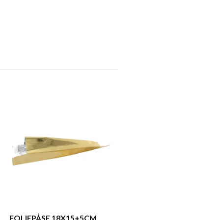
FOLIEPÅSE 25X40+5CM
GULD
110 kr
FOLIEPÅSE 18X15+5CM