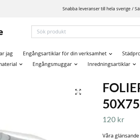
Snabba leveranser till hela sverige /
e
ar jag
Engångsartiklar för din verksamhet
Städpr
aterial
Engångsmuggar
Inredningsartiklar
FOLIE
50X75
120 kr
Våra glänsande s