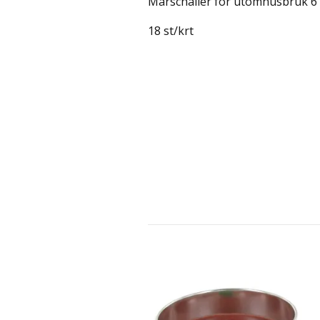
Marschaller för utomhusbruk 6
18 st/krt