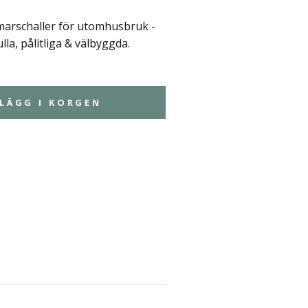
marschaller för utomhusbruk -
ulla, pålitliga & välbyggda.
LÄGG I KORGEN