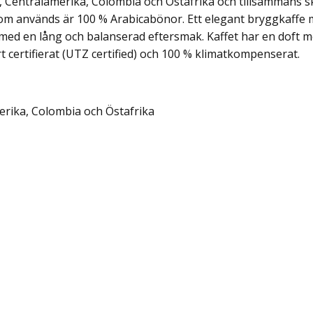
 Centralamerika, Colombia och Östafrika och tillsammans s
om används är 100 % Arabicabönor. Ett elegant bryggkaffe 
med en lång och balanserad eftersmak. Kaffet har en doft m
t certifierat (UTZ certified) och 100 % klimatkompenserat.
erika, Colombia och Östafrika