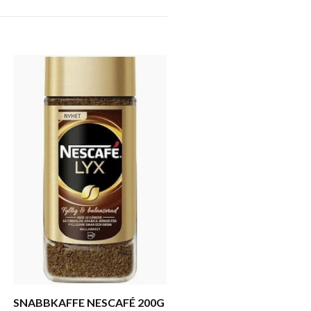
RAMLÖSA CITRUS 33 CL 
PANT
130 kr
SNABBKAFFE NESCAFÉ 200G