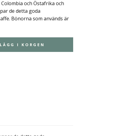
 Colombia och Östafrika och
par de detta goda
kaffe. Bönorna som används är
LÄGG I KORGEN