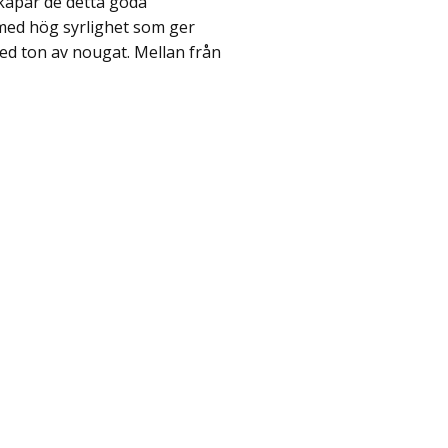
kapar de detta goda
med hög syrlighet som ger
ed ton av nougat. Mellan från