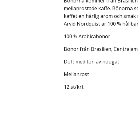
Bönorna kommer från Brasilien,
mellanrostade kaffe. Bönorna s
kaffet en härlig arom och smak 
Arvid Nordquist är 100 % hållbar
100 % Arabicabönor
Bönor från Brasilien, Centralam
Doft med ton av nougat
Mellanrost
12 st/krt