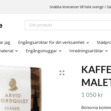
Snabba leveranser till hela sverige /
e
ar jag
Engångsartiklar för din verksamhet
Städpr
aterial
Engångsmuggar
Inredningsartiklar
KAFFE
MALET
1 050 kr
Bönorna kommer