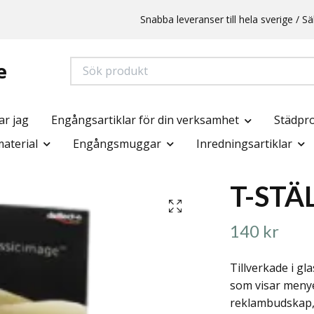
Snabba leveranser till hela sverige /
e
ar jag
Engångsartiklar för din verksamhet
Städpr
aterial
Engångsmuggar
Inredningsartiklar
T-STÄ
140 kr
Tillverkade i gla
som visar menye
reklambudskap, 