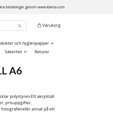
 Säkra betalningar genom www.klarna.com
Varukorg
odukter och hygienpapper
Säkerhet
Returer
LL A6
sklar polystyren.Ett akrylställ
r, prisuppgifter,
fotografiereller annat på ett