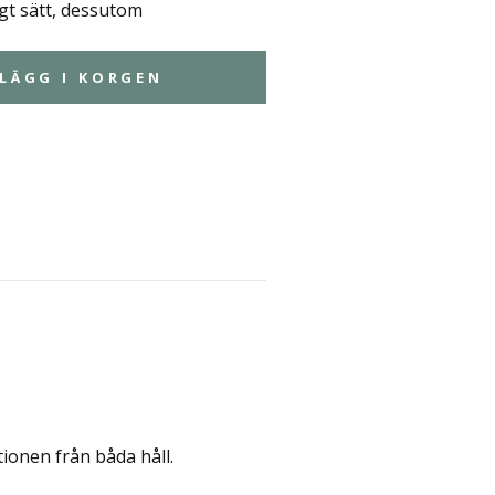
ggt sätt, dessutom
LÄGG I KORGEN
tionen från båda håll.