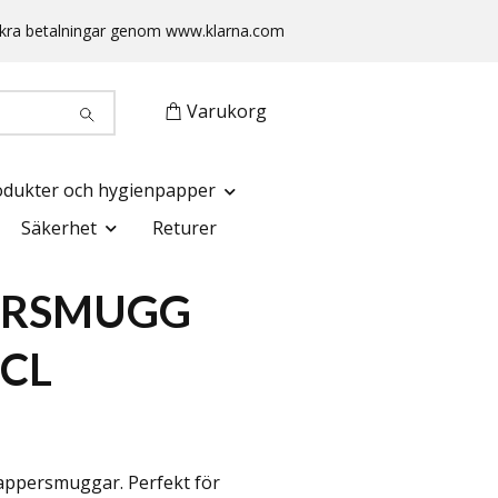
 Säkra betalningar genom www.klarna.com
Varukorg
odukter och hygienpapper
Säkerhet
Returer
ERSMUGG
3CL
pappersmuggar. Perfekt för