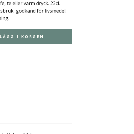
e, te eller varm dryck. 23cl.
bruk, godkänd för livsmedel.
ing.
LÄGG I KORGEN