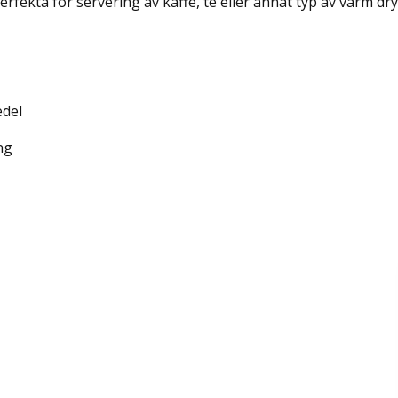
fekta för servering av kaffe, te eller annat typ av varm dry
edel
ng