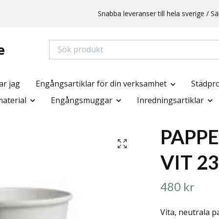
Snabba leveranser till hela sverige /
e
ar jag
Engångsartiklar för din verksamhet
Städpr
aterial
Engångsmuggar
Inredningsartiklar
PAPP
VIT 2
480 kr
Vita, neutrala 