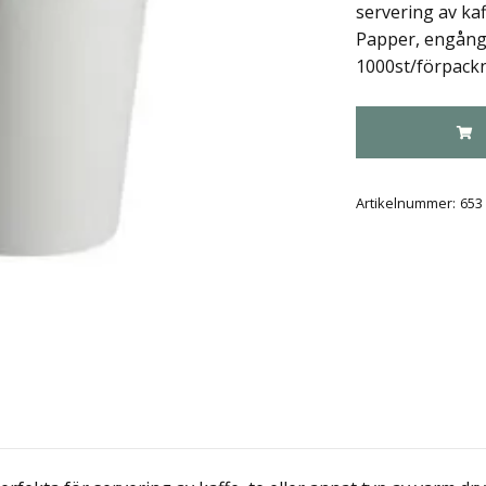
servering av kaff
Papper, engångs
1000st/förpackn
Artikelnummer:
653