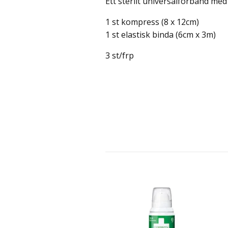
Ett sterilt universalförband med
1 st kompress (8 x 12cm)
1 st elastisk binda (6cm x 3m)
3 st/frp