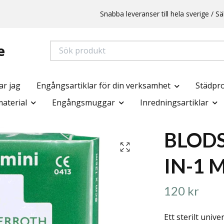
Snabba leveranser till hela sverige /
e
ar jag
Engångsartiklar för din verksamhet
Städpr
aterial
Engångsmuggar
Inredningsartiklar
BLODS
IN-1 
120 kr
Ett sterilt univ