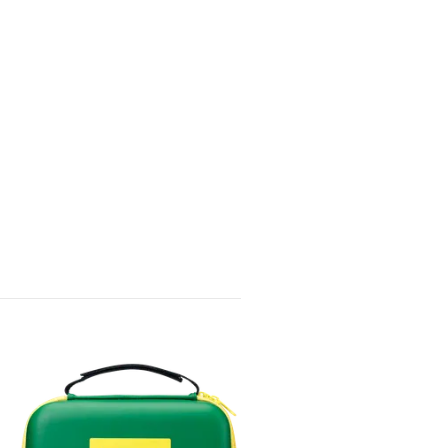
FÖRSTA HJÄLPEN LÅDA
LARGE
590 kr