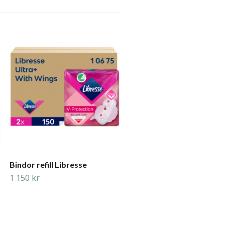
Pappershandduk Katrin Z
Zag 2-lag
575 kr
Bindor refill Libresse
1 150 kr