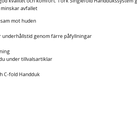
od kvalitet och komfort. Tork Singlefold Handdukssystem g
 minskar avfallet
nsam mot huden
underhållstid genom färre påfyllningar
ning
u under tillvalsartiklar
ch C-fold Handduk