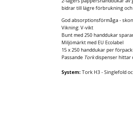
2-lagers pappershanddukar av g
bidrar till lägre förbrukning och
God absorptionsförmåga - sko
Vikning: V-vikt
Bunt med 250 handdukar sparar 
Miljömärkt med EU Ecolabel
15 x 250 handdukar per förpack
Passande
Tork
dispenser hittar d
System:
Tork H3 - Singlefold o