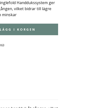
Singlefold Handdukssystem ger
ngen, vilket bidrar till lägre
h minskar
LÄGG I KORGEN
163