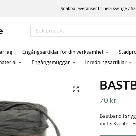
Snabba leveranser till hela sverige /
e
ar jag
Engångsartiklar för din verksamhet
Städpr
aterial
Engångsmuggar
Inredningsartiklar
BAST
70 kr
Bastband i snyg
meterKvalitet: E