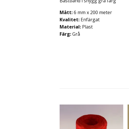
Bastband i snygg grå färg
Mått:
6 mm x 200 meter
Kvalitet:
Enfärgat
Material:
Plast
Färg:
Grå