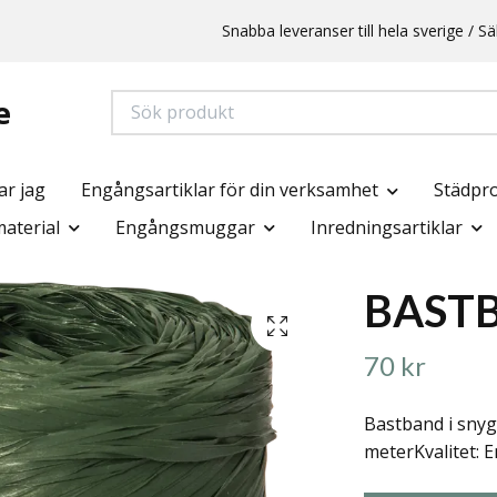
Snabba leveranser till hela sverige /
e
ar jag
Engångsartiklar för din verksamhet
Städpr
aterial
Engångsmuggar
Inredningsartiklar
BAST
70 kr
Bastband i snyg
meterKvalitet: E