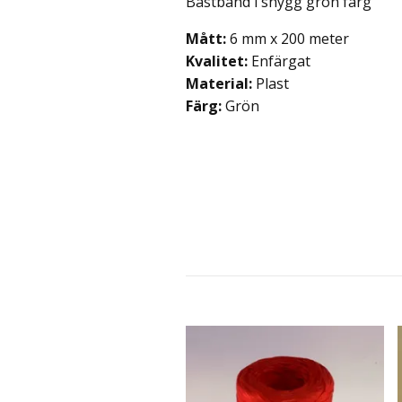
Bastband i snygg grön färg
Mått:
6 mm x 200 meter
Kvalitet:
Enfärgat
Material:
Plast
Färg:
Grön