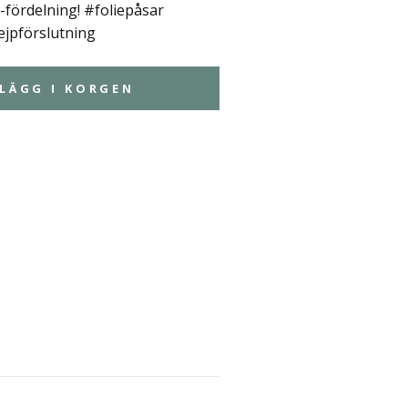
-fördelning! #foliepåsar
ejpförslutning
LÄGG I KORGEN