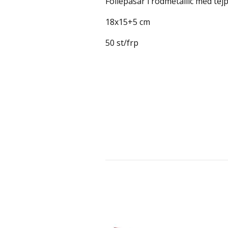
Foliepåsar i rödmetallic med tej
18x15+5 cm
50 st/frp