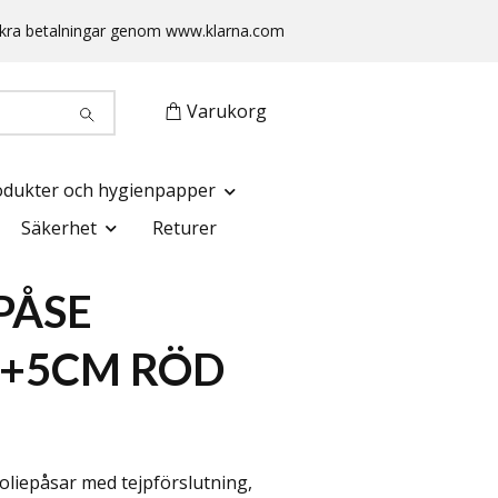
 Säkra betalningar genom www.klarna.com
Varukorg
odukter och hygienpapper
Säkerhet
Returer
PÅSE
5+5CM RÖD
foliepåsar med tejpförslutning,