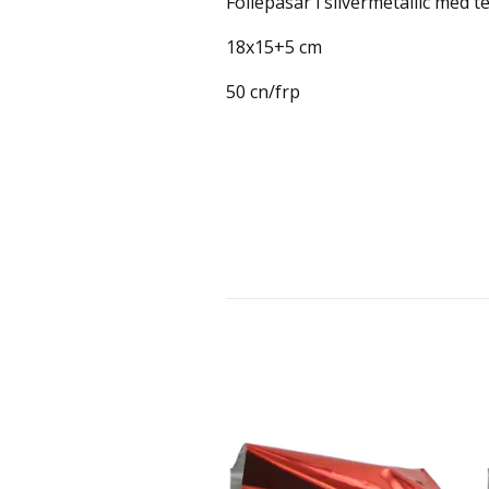
Foliepåsar i silvermetallic med t
18x15+5 cm
50 cn/frp