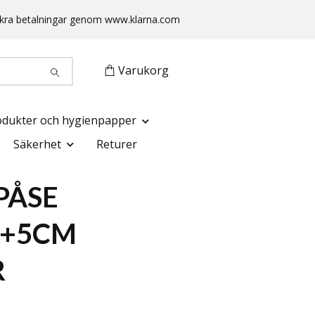
 Säkra betalningar genom www.klarna.com
Varukorg
odukter och hygienpapper
Säkerhet
Returer
PÅSE
5+5CM
R