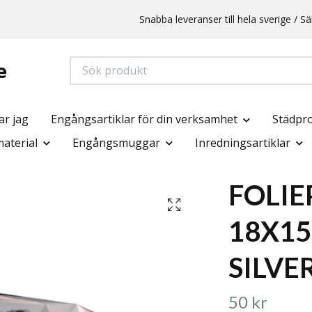
Snabba leveranser till hela sverige /
e
ar jag
Engångsartiklar för din verksamhet
Städpr
aterial
Engångsmuggar
Inredningsartiklar
FOLIE
18X1
SILVE
50 kr