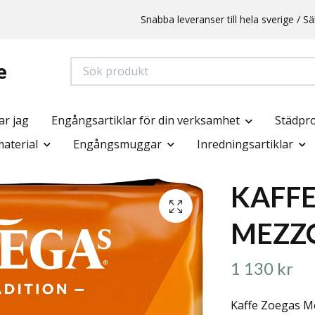
Snabba leveranser till hela sverige /
e
ar jag
Engångsartiklar för din verksamhet
Städpr
aterial
Engångsmuggar
Inredningsartiklar
KAFFE
MEZZ
1 130 kr
Kaffe Zoegas Me