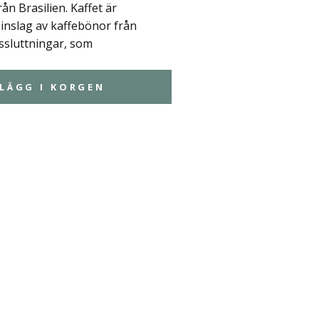
ån Brasilien. Kaffet är
inslag av kaffebönor från
ssluttningar, som
LÄGG I KORGEN