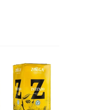
LOKA NATURELL 33CL IN
PANT
130 kr