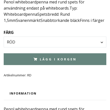
Penol whiteboardpenna med rund spets för
användning endast på whiteboards.Typ:
WhiteboardpennaSpetsbredd: Rund
1,5mmSvanenmärktSnabbtorkande bläckFinns i färger
FÄRG
RÖD
LÄGG I KORGEN
Artikelnummer:
RD
INFORMATION
Penol whiteboardpenna med rund spets för