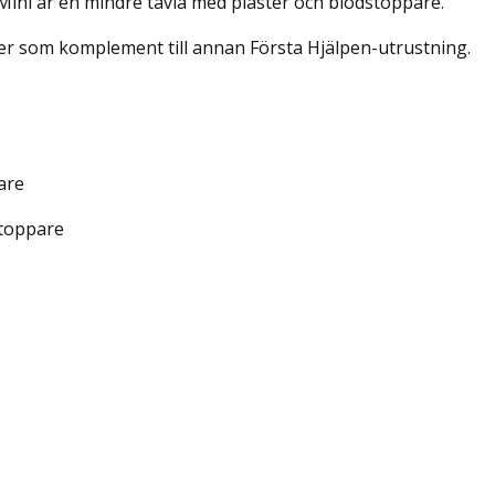
Mini är en mindre tavla med plåster och blodstoppare.
er som komplement till annan Första Hjälpen-utrustning.
are
stoppare