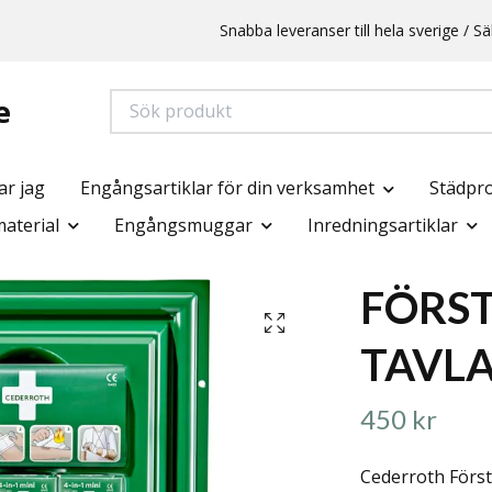
Snabba leveranser till hela sverige /
e
ar jag
Engångsartiklar för din verksamhet
Städpr
aterial
Engångsmuggar
Inredningsartiklar
FÖRST
TAVLA
450 kr
Cederroth Först