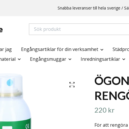
Snabba leveranser till hela sverige /
e
ar jag
Engångsartiklar för din verksamhet
Städpr
aterial
Engångsmuggar
Inredningsartiklar
ÖGON
RENG
220 kr
För att rengöra