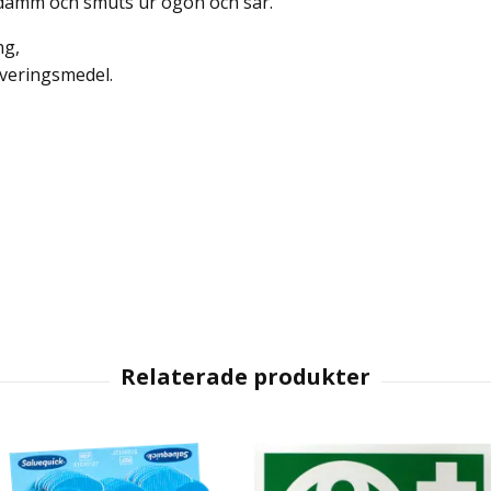
t damm och smuts ur ögon och sår.
ng,
veringsmedel.