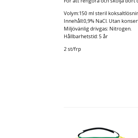
För att rengöra och skölja bor
Volym:150 ml steril koksaltlösni
Innehåll:
0,9% NaCl. Utan konser
Miljövänlig drivgas:
Nitrogen.
Hållbarhetstid:
5 år
2 st/frp