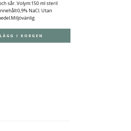
ch sår. Volym:150 ml steril
Innehåll:0,9% NaCl. Utan
del.Miljövänlig
LÄGG I KORGEN